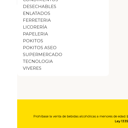
DESECHABLES
ENLATADOS
FERRETERIA
LICORERÍA
PAPELERIA
POKITOS
POKITOS ASEO
SUPERMERCADO
TECNOLOGIA
VIVERES
Prohíbase la venta de bebidas alcohólicas a menores de edad.
Ley 133