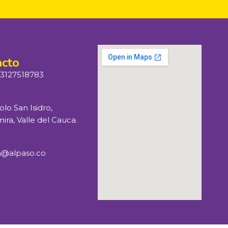
acto
 3127518783
olo San Isidro,
ira, Valle del Cauca.
a@alpaso.co