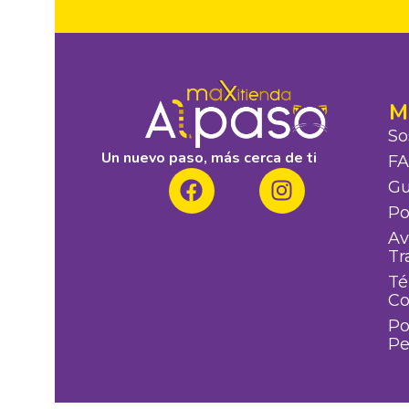
M
So
Un nuevo paso, más cerca de ti
F
Gu
Po
Av
Tr
Té
C
Po
Pe