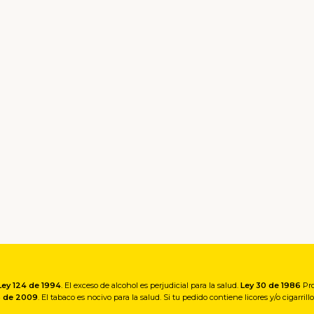
Ley 124 de 1994
. El exceso de alcohol es perjudicial para la salud.
Ley 30 de 1986
Pro
5 de 2009
. El tabaco es nocivo para la salud. Si tu pedido contiene licores y/o cigarril