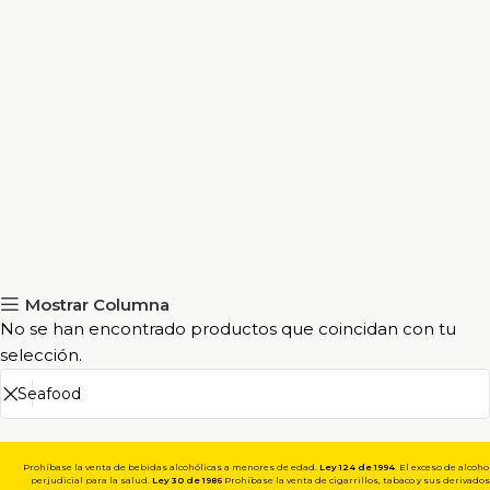
Mostrar Columna
No se han encontrado productos que coincidan con tu
selección.
Prohíbase la venta de bebidas alcohólicas a menores de edad.
Ley 124 de 1994
. El exceso de alcoho
perjudicial para la salud.
Ley 30 de 1986
Prohíbase la venta de cigarrillos, tabaco y sus derivados