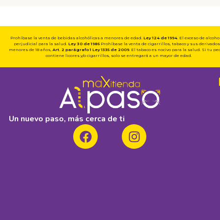
Prohíbase la venta de bebidas alcohólicas a menores de edad.
Ley 124 de 1994
. El exceso de alcoho
perjudicial para la salud.
Ley 30 de 1986
Prohíbase la venta de cigarrillos, tabaco y sus derivados
menores de 18 años,
Art. 2 parágrafo 1
Ley 1335 de 2009
. El tabaco es nocivo para la salud. Si tu p
contiene licores y/o cigarrillos, solo se entregará a un mayor de edad.
Un nuevo paso, más cerca de ti