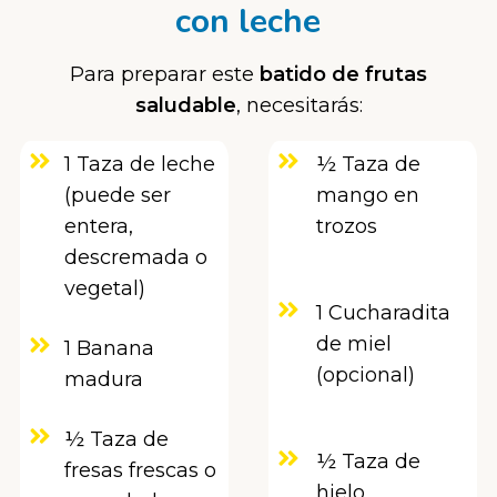
con leche
Para preparar este
batido de frutas
saludable
, necesitarás:
1 Taza de leche
½ Taza de
(puede ser
mango en
entera,
trozos
descremada o
vegetal)
1 Cucharadita
de miel
1 Banana
(opcional)
madura
½ Taza de
½ Taza de
fresas frescas o
hielo