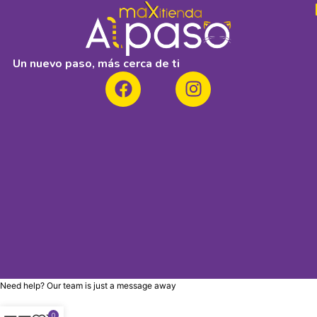
Un nuevo paso, más cerca de ti
Need help? Our team is just a message away
0