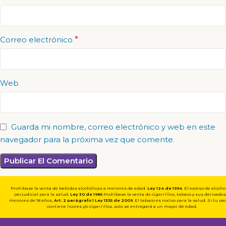
Correo electrónico
*
Web
Guarda mi nombre, correo electrónico y web en este
navegador para la próxima vez que comente.
Prohíbase la venta de bebidas alcohólicas a menores de edad.
Ley 124 de 1994
. El exceso de alcoho
perjudicial para la salud.
Ley 30 de 1986
Prohíbase la venta de cigarrillos, tabaco y sus derivados
menores de 18 años,
Art. 2 parágrafo 1
Ley 1335 de 2009
. El tabaco es nocivo para la salud. Si tu p
contiene licores y/o cigarrillos, solo se entregará a un mayor de edad.